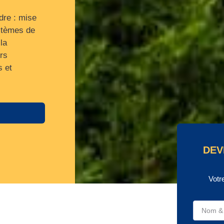
dre : mise
stèmes de
la
rs
s et
DEV
Votr