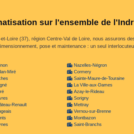
matisation sur l'ensemble de l'Indr
‑et‑Loire (37), région Centre‑Val de Loire, nous assurons de
imensionnement, pose et maintenance : un seul interlocuteu
inon
Nazelles-Négron
lan-Miré
Cormery
ches
Sainte-Maure-de-Touraine
igné
La Ville-aux-Dames
ré
Azay-le-Rideau
vres
Sorigny
âteau-Renault
Mettray
ngeais
Vernou-sur-Brenne
nts
Montbazon
ynes
Saint-Branchs