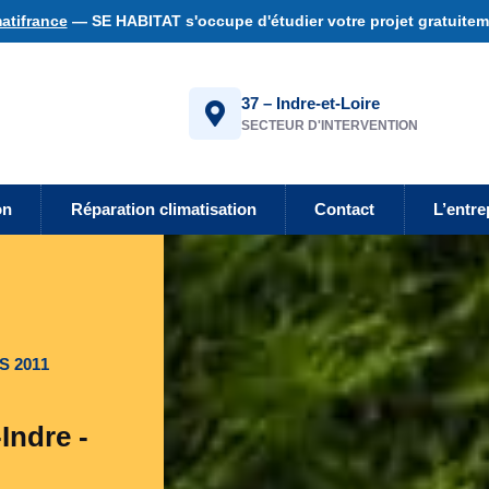
atifrance
— SE HABITAT s'occupe d'étudier votre projet gratuiteme
37 – Indre-et-Loire
SECTEUR D'INTERVENTION
on
Réparation climatisation
Contact
L’entre
S 2011
Indre -