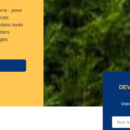
erre : pose
rats
 dans toute
tiers
ages
DEV
Votr