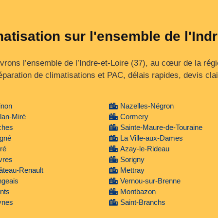
matisation sur l'ensemble de l'Indr
rons l’ensemble de l’Indre‑et‑Loire (37), au cœur de la régi
éparation de climatisations et PAC, délais rapides, devis clai
inon
Nazelles-Négron
lan-Miré
Cormery
ches
Sainte-Maure-de-Touraine
igné
La Ville-aux-Dames
ré
Azay-le-Rideau
vres
Sorigny
âteau-Renault
Mettray
ngeais
Vernou-sur-Brenne
nts
Montbazon
ynes
Saint-Branchs