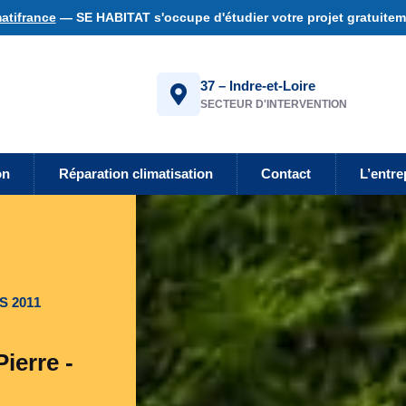
atifrance
— SE HABITAT s'occupe d'étudier votre projet gratuiteme
37 – Indre-et-Loire
SECTEUR D'INTERVENTION
on
Réparation climatisation
Contact
L’entre
S 2011
ierre -