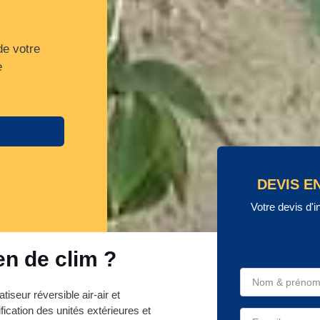
de votre
e
DEVIS E
Votre devis d'i
en de clim ?
tiseur réversible air-air et
fication des unités extérieures et